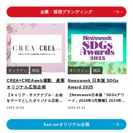
企業・採用ブランディング
一覧
>
オンライン
雑誌
オンライン
雑誌
CREA×CREAweb連動 産案
Newsweek 日本版 SDGs
オリジナル広告企画
Award 2025
【キャリア・サステナブル・お金
【Newsweek日本版「SDGsアワ
をテーマとしたオリジナル広告企
ード」2026年3月開催】2024年度
画】CREAの世界観で企業をPR女
は68社の企業がSDGsアワード
2025.12.04
2025.10.31
性ライフスタ…
に…
San-anオリジナル企画
一覧
>