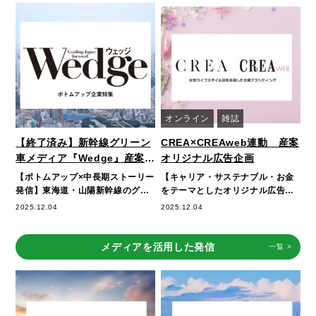
オンライン
雑誌
【終了済み】新幹線グリーン
CREA×CREAweb連動 産案
車メディア『Wedge』産案オ
オリジナル広告企画
リジナル企画
【ボトムアップ×中長期ストーリー
【キャリア・サステナブル・お金
発信】東海道・山陽新幹線のグリ
をテーマとしたオリジナル広告企
ーン車に搭載されるビジネス誌
画】CREAの世界観で企業をPR女
2025.12.04
2025.12.04
『Wedge』は…
性ライフスタ…
メディアを活用した発信
一覧
>