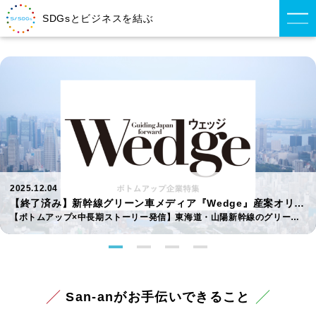
SDGsとビジネスを結ぶ
2025.12.04
企画
CREA×CREAweb連動 産案オリジナル広告企画
【キャリア・サステナブル・お金をテーマとしたオリジナル広告企画
San-anがお手伝いできること