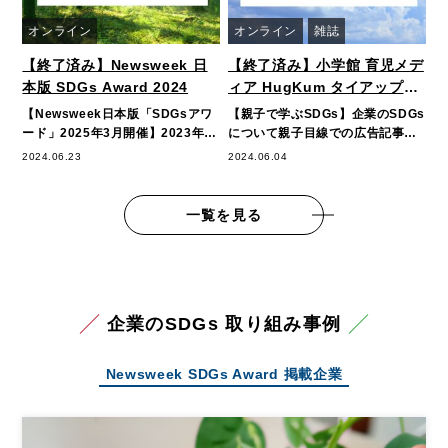
オンライン
オンライン
雑誌
【終了済み】Newsweek 日
【終了済み】小学館 育児メデ
本版 SDGs Award 2024
ィア HugKum タイアップ企
画
【Newsweek日本版「SDGsアワ
【親子で学ぶSDGs】企業のSDGs
ード」2025年3月開催】2023年度
について親子目線での広告記事で
は63社の企業がSDGsアワード
情報発信ができます。小学校でも
2024.06.23
2024.06.04
に…
2020年…
一覧を見る
企業のSDGs 取り組み事例
Newsweek SDGs Award 掲載企業