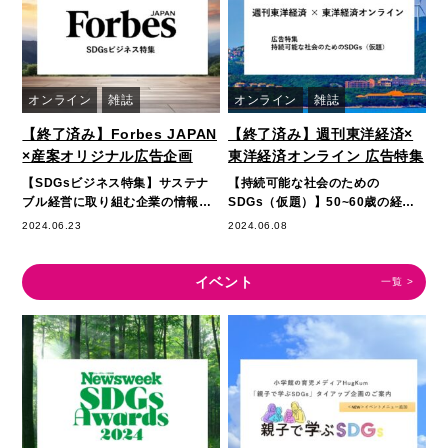
オンライン
雑誌
オンライン
雑誌
【終了済み】Forbes JAPAN
【終了済み】週刊東洋経済×
×産案オリジナル広告企画
東洋経済オンライン 広告特集
【SDGsビジネス特集】サステナ
【持続可能な社会のための
ブル経営に取り組む企業の情報発
SDGs（仮題）】50~60歳の経営
信に経営者・ビジネスキーパーソ
層・マネジメント層に読まれてい
2024.06.23
2024.06.08
ン・投資家の読者にアプ…
る東洋経済と、ビジネス系…
イベント
一覧
>