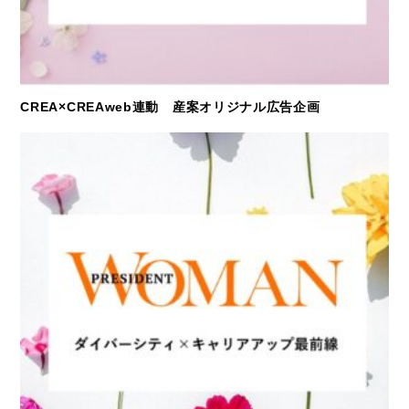
CREA×CREAweb連動 産案オリジナル広告企画