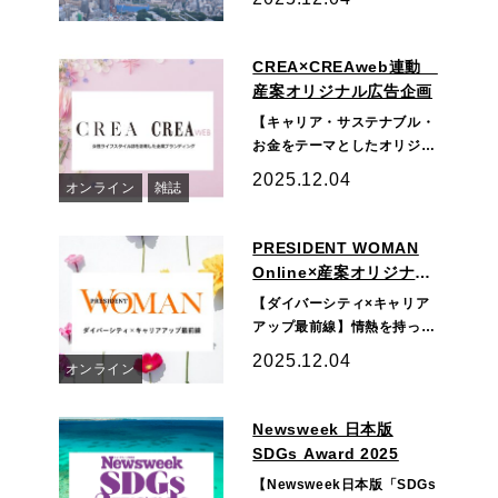
るビジネス誌『Wedge』は…
CREA×CREAweb連動
産案オリジナル広告企画
【キャリア・サステナブル・
お金をテーマとしたオリジナ
ル広告企画】CREAの世界観
2025.12.04
オンライン
雑誌
で企業をPR女性ライフス
タ…
PRESIDENT WOMAN
Online×産案オリジナル
広告企画
【ダイバーシティ×キャリア
アップ最前線】情熱を持って
働き続けたい女性のためのメ
2025.12.04
オンライン
ディアPRESIDENTWOMA…
Newsweek 日本版
SDGs Award 2025
【Newsweek日本版「SDGs