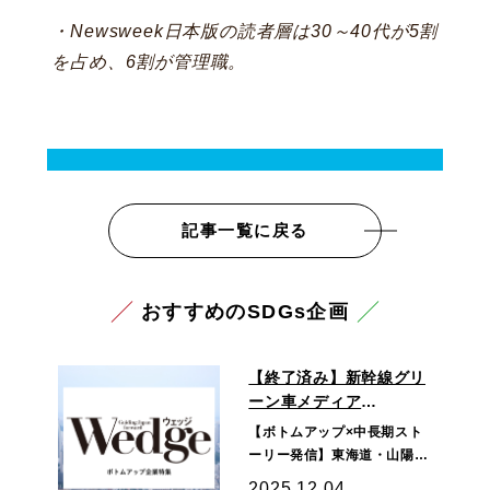
・Newsweek日本版の読者層は30～40代が5割
を占め、6割が管理職。
記事一覧に戻る
おすすめのSDGs企画
【終了済み】新幹線グリ
ーン車メディア
『Wedge』産案オリジナ
【ボトムアップ×中長期スト
ル企画
ーリー発信】東海道・山陽新
幹線のグリーン車に搭載され
2025.12.04